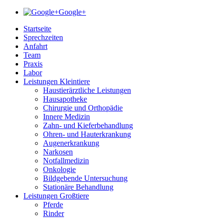
Google+
Startseite
Sprechzeiten
Anfahrt
Team
Praxis
Labor
Leistungen Kleintiere
Haustierärztliche Leistungen
Hausapotheke
Chirurgie und Orthopädie
Innere Medizin
Zahn- und Kieferbehandlung
Ohren- und Hauterkrankung
Augenerkrankung
Narkosen
Notfallmedizin
Onkologie
Bildgebende Untersuchung
Stationäre Behandlung
Leistungen Großtiere
Pferde
Rinder