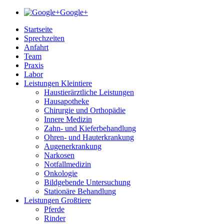
Google+
Startseite
Sprechzeiten
Anfahrt
Team
Praxis
Labor
Leistungen Kleintiere
Haustierärztliche Leistungen
Hausapotheke
Chirurgie und Orthopädie
Innere Medizin
Zahn- und Kieferbehandlung
Ohren- und Hauterkrankung
Augenerkrankung
Narkosen
Notfallmedizin
Onkologie
Bildgebende Untersuchung
Stationäre Behandlung
Leistungen Großtiere
Pferde
Rinder